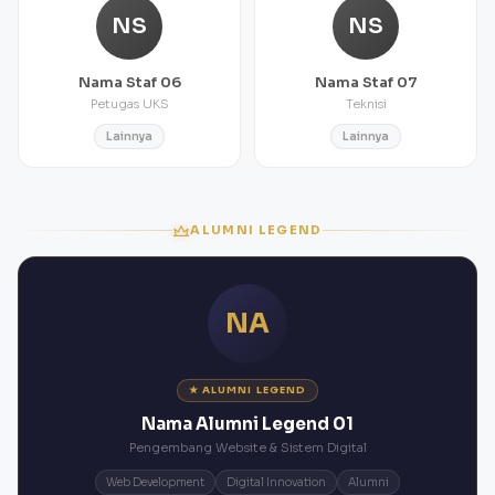
NS
NS
Nama Staf 06
Nama Staf 07
Petugas UKS
Teknisi
Lainnya
Lainnya
ALUMNI LEGEND
NA
★ ALUMNI LEGEND
Nama Alumni Legend 01
Pengembang Website & Sistem Digital
Web Development
Digital Innovation
Alumni