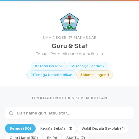
SMA NEGERI 17 MAKASSAR
Guru & Staf
Tenaga Pendidik dan Kependidikan
83
Total Personil
59
Tenaga Pendidik
21
Tenaga Kependidikan
3
Alumni Legend
TENAGA PENDIDIK & KEPENDIDIKAN
Semua (80)
Kepala Sekolah (1)
Wakil Kepala Sekolah (4)
Guru Mapel (50)
BK (4)
Staf TU (7)