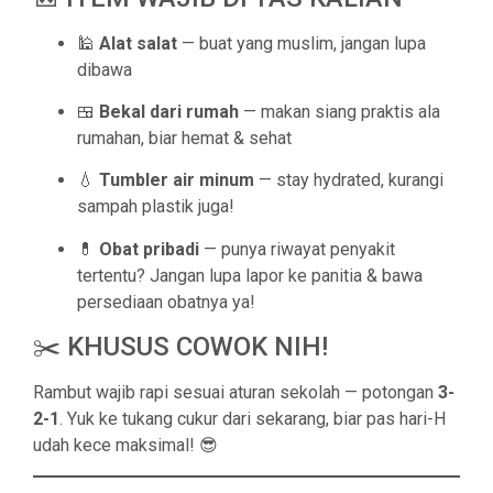
🕌
Alat salat
— buat yang muslim, jangan lupa
dibawa
🍱
Bekal dari rumah
— makan siang praktis ala
rumahan, biar hemat & sehat
💧
Tumbler air minum
— stay hydrated, kurangi
sampah plastik juga!
💊
Obat pribadi
— punya riwayat penyakit
tertentu? Jangan lupa lapor ke panitia & bawa
persediaan obatnya ya!
✂️ KHUSUS COWOK NIH!
Rambut wajib rapi sesuai aturan sekolah — potongan
3-
2-1
. Yuk ke tukang cukur dari sekarang, biar pas hari-H
udah kece maksimal! 😎